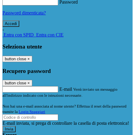
Password
Password dimenticata?
-
Entra con SPID
Entra con CIE
Seleziona utente
button close
×
Recupero password
button close
×
E-mail
Verrà inviato un messaggio
all'indirizzo indicato con le istruzioni necessarie.
Non hai una e-mail associata al nome utente? Effettua il reset della password
tramite la
Login Spaggiari
E-mail inviata, si prega di controllare la casella di posta elettronica!
Errore