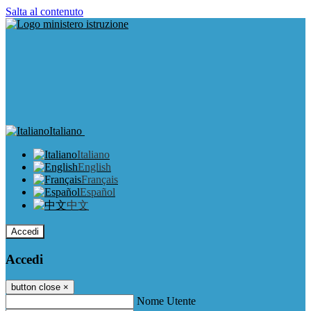
Salta al contenuto
Italiano
Italiano
English
Français
Español
中文
Accedi
Accedi
button close
×
Nome Utente