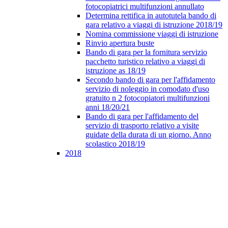
fotocopiatrici multifunzioni annullato
Determina rettifica in autotutela bando di
gara relativo a viaggi di istruzione 2018/19
Nomina commissione viaggi di istruzione
Rinvio apertura buste
Bando di gara per la fornitura servizio
pacchetto turistico relativo a viaggi di
istruzione as 18/19
Secondo bando di gara per l'affidamento
servizio di noleggio in comodato d'uso
gratuito n 2 fotocopiatori multifunzioni
anni 18/20/21
Bando di gara per l'affidamento del
servizio di trasporto relativo a visite
guidate della durata di un giorno. Anno
scolastico 2018/19
2018