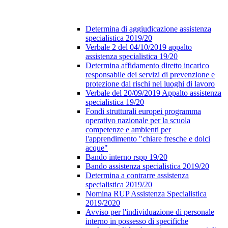
Determina di aggiudicazione assistenza
specialistica 2019/20
Verbale 2 del 04/10/2019 appalto
assistenza specialistica 19/20
Determina affidamento diretto incarico
responsabile dei servizi di prevenzione e
protezione dai rischi nei luoghi di lavoro
Verbale del 20/09/2019 Appalto assistenza
specialistica 19/20
Fondi strutturali europei programma
operativo nazionale per la scuola
competenze e ambienti per
l'apprendimento "chiare fresche e dolci
acque"
Bando interno rspp 19/20
Bando assistenza specialistica 2019/20
Determina a contrarre assistenza
specialistica 2019/20
Nomina RUP Assistenza Specialistica
2019/2020
Avviso per l'individuazione di personale
interno in possesso di specifiche