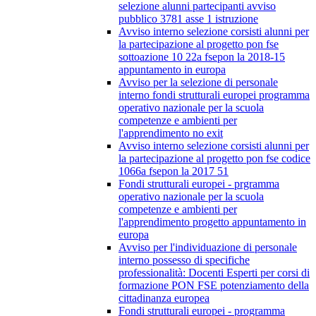
selezione alunni partecipanti avviso
pubblico 3781 asse 1 istruzione
Avviso interno selezione corsisti alunni per
la partecipazione al progetto pon fse
sottoazione 10 22a fsepon la 2018-15
appuntamento in europa
Avviso per la selezione di personale
interno fondi strutturali europei programma
operativo nazionale per la scuola
competenze e ambienti per
l'apprendimento no exit
Avviso interno selezione corsisti alunni per
la partecipazione al progetto pon fse codice
1066a fsepon la 2017 51
Fondi strutturali europei - prgramma
operativo nazionale per la scuola
competenze e ambienti per
l'apprendimento progetto appuntamento in
europa
Avviso per l'individuazione di personale
interno possesso di specifiche
professionalità: Docenti Esperti per corsi di
formazione PON FSE potenziamento della
cittadinanza europea
Fondi strutturali europei - programma