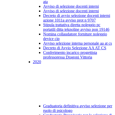
ata
Avviso di selezione docenti interni
Avviso di selezione docenti interni
Decreto di avvio selezione docenti interni
azione 1011a avviso prot n 9707
Stipula trattativa diretta noleggio pc
portatili ditta teknoline avviso pon 19146
Nomina collaudatore forniture noleggio
device cip
Avviso selezione interna personale aa at cs
Decreto di Avvio Selezione AA AT CS
Conferimento incarico progettista
professoressa Dragoni Vittoria
2020
Graduatoria definitiva avviso selezione per
ruolo di psicologo