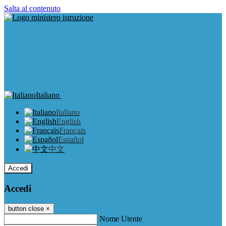
Salta al contenuto
Italiano
Italiano
English
Français
Español
中文
Accedi
Accedi
button close
×
Nome Utente