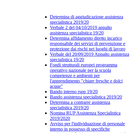
Determina di aggiudicazione assistenza
specialistica 2019/20
Verbale 2 del 04/10/2019 appalto
assistenza specialistica 19/20
Determina affidamento diretto incarico
responsabile dei servizi di prevenzione e
protezione dai rischi nei luoghi di lavoro
Verbale del 20/09/2019 Appalto assistenza
specialistica 19/20
Fondi strutturali europei programma
operativo nazionale per la scuola
competenze e ambienti per
l'apprendimento "chiare fresche e dolci
acque"
Bando interno rspp 19/20
Bando assistenza specialistica 2019/20
Determina a contrarre assistenza
specialistica 2019/20
Nomina RUP Assistenza Specialistica
2019/2020
Avviso per l'individuazione di personale
interno in possesso di specifiche