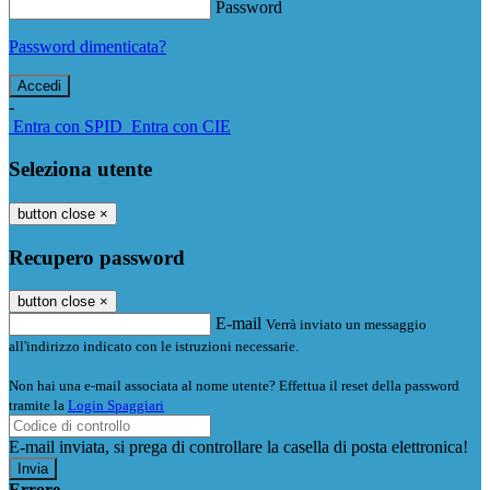
Password
Password dimenticata?
-
Entra con SPID
Entra con CIE
Seleziona utente
button close
×
Recupero password
button close
×
E-mail
Verrà inviato un messaggio
all'indirizzo indicato con le istruzioni necessarie.
Non hai una e-mail associata al nome utente? Effettua il reset della password
tramite la
Login Spaggiari
E-mail inviata, si prega di controllare la casella di posta elettronica!
Errore