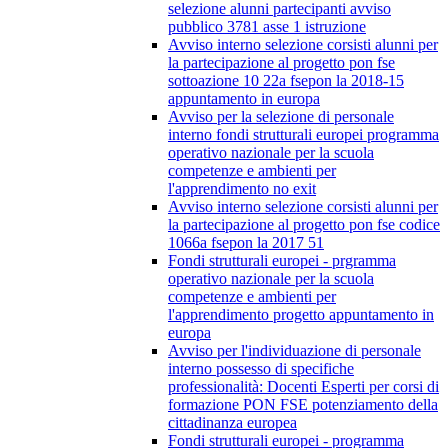
selezione alunni partecipanti avviso
pubblico 3781 asse 1 istruzione
Avviso interno selezione corsisti alunni per
la partecipazione al progetto pon fse
sottoazione 10 22a fsepon la 2018-15
appuntamento in europa
Avviso per la selezione di personale
interno fondi strutturali europei programma
operativo nazionale per la scuola
competenze e ambienti per
l'apprendimento no exit
Avviso interno selezione corsisti alunni per
la partecipazione al progetto pon fse codice
1066a fsepon la 2017 51
Fondi strutturali europei - prgramma
operativo nazionale per la scuola
competenze e ambienti per
l'apprendimento progetto appuntamento in
europa
Avviso per l'individuazione di personale
interno possesso di specifiche
professionalità: Docenti Esperti per corsi di
formazione PON FSE potenziamento della
cittadinanza europea
Fondi strutturali europei - programma