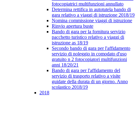
fotocopiatrici multifunzioni annullato
Determina rettifica in autotutela bando di
gara relativo a viaggi di istruzione 2018/19
Nomina commissione viaggi di istruzione
Rinvio apertura buste
Bando di gara per la fornitura servizio
pacchetto turistico relativo a viaggi di
istruzione as 18/19
Secondo bando di gara per l'affidamento
servizio di noleggio in comodato d'uso
gratuito n 2 fotocopiatori multifunzioni
anni 18/20/21
Bando di gara per l'affidamento del
servizio di trasporto relativo a visite
guidate della durata di un giorno. Anno
scolastico 2018/19
2018