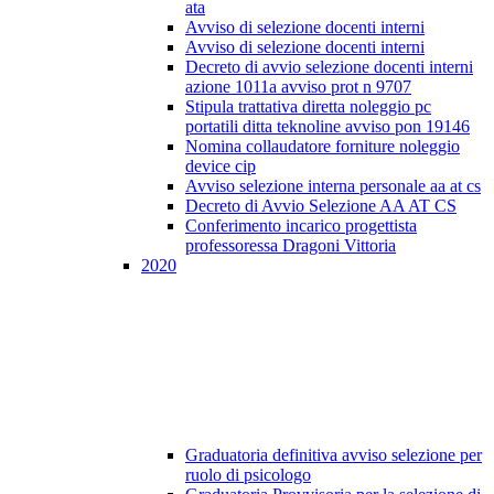
ata
Avviso di selezione docenti interni
Avviso di selezione docenti interni
Decreto di avvio selezione docenti interni
azione 1011a avviso prot n 9707
Stipula trattativa diretta noleggio pc
portatili ditta teknoline avviso pon 19146
Nomina collaudatore forniture noleggio
device cip
Avviso selezione interna personale aa at cs
Decreto di Avvio Selezione AA AT CS
Conferimento incarico progettista
professoressa Dragoni Vittoria
2020
Graduatoria definitiva avviso selezione per
ruolo di psicologo