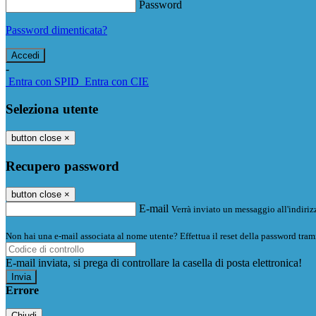
Password
Password dimenticata?
-
Entra con SPID
Entra con CIE
Seleziona utente
button close
×
Recupero password
button close
×
E-mail
Verrà inviato un messaggio all'indirizz
Non hai una e-mail associata al nome utente? Effettua il reset della password tram
E-mail inviata, si prega di controllare la casella di posta elettronica!
Errore
Chiudi