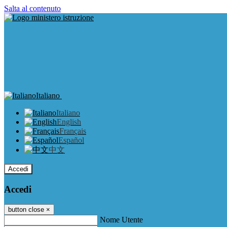
Salta al contenuto
Italiano
Italiano
English
Français
Español
中文
Accedi
Accedi
button close
×
Nome Utente