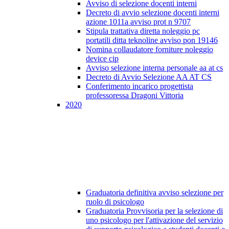
Avviso di selezione docenti interni
Decreto di avvio selezione docenti interni
azione 1011a avviso prot n 9707
Stipula trattativa diretta noleggio pc
portatili ditta teknoline avviso pon 19146
Nomina collaudatore forniture noleggio
device cip
Avviso selezione interna personale aa at cs
Decreto di Avvio Selezione AA AT CS
Conferimento incarico progettista
professoressa Dragoni Vittoria
2020
Graduatoria definitiva avviso selezione per
ruolo di psicologo
Graduatoria Provvisoria per la selezione di
uno psicologo per l'attivazione del servizio