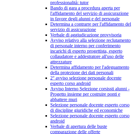
professionalità: tutor
Bando di gara a procedura aperta per
l'affidamento del servizio di assicurazione
in favore degli alunni e del personale
Determina a contrarre per l'affidamento del
servizio di assicurazione
Verbale di aggiudicazione provvisoria
Avviso relativo alla selezione reclutamento
di personale interno per conferimento
incarichi di esperto progettista, esperto
collaudatore e addestratore all'uso delle
attrezzature
Determina affidamento per l'adeguamento
della protezione dei dati personali
2° avviso selezione personale docente
esperto corso android
Avviso Interno Selezione corsissti alunni -
Progetto insieme per costruire ponti e
abbattere muri
Selezione personale docente esperto corso
di discipline giuridiche ed economiche
Selezione personale docente esperto corso
android
Verbale di apertura delle buste
comparazione delle offerte