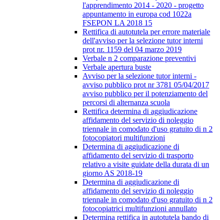
l'apprendimento 2014 - 2020 - progetto
appuntamento in europa cod 1022a
FSEPON LA 2018 15
Rettifica di autotutela per errore materiale
dell'avviso per la selezione tutor interni
prot nr. 1159 del 04 marzo 2019
Verbale n 2 comparazione preventivi
Verbale apertura buste
Avviso per la selezione tutor interni -
avviso pubblico prot nr 3781 05/04/2017
avviso pubblico per il potenziamento del
percorsi di alternanza scuola
Rettifica determina di aggiudicazione
affidamento del servizio di noleggio
triennale in comodato d'uso gratuito di n 2
fotocopiatori multifunzioni
Determina di aggiudicazione di
affidamento del servizio di trasporto
relativo a visite guidate della durata di un
giorno AS 2018-19
Determina di aggiudicazione di
affidamento del servizio di noleggio
triennale in comodato d'uso gratuito di n 2
fotocopiatrici multifunzioni annullato
Determina rettifica in autotutela bando di