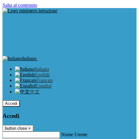
Salta al contenuto
Italiano
Italiano
English
Français
Español
中文
Accedi
Accedi
button close
×
Nome Utente