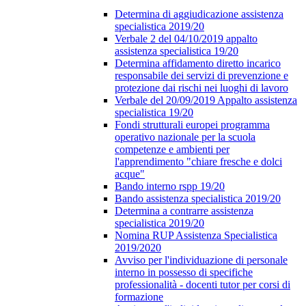
Determina di aggiudicazione assistenza
specialistica 2019/20
Verbale 2 del 04/10/2019 appalto
assistenza specialistica 19/20
Determina affidamento diretto incarico
responsabile dei servizi di prevenzione e
protezione dai rischi nei luoghi di lavoro
Verbale del 20/09/2019 Appalto assistenza
specialistica 19/20
Fondi strutturali europei programma
operativo nazionale per la scuola
competenze e ambienti per
l'apprendimento "chiare fresche e dolci
acque"
Bando interno rspp 19/20
Bando assistenza specialistica 2019/20
Determina a contrarre assistenza
specialistica 2019/20
Nomina RUP Assistenza Specialistica
2019/2020
Avviso per l'individuazione di personale
interno in possesso di specifiche
professionalità - docenti tutor per corsi di
formazione