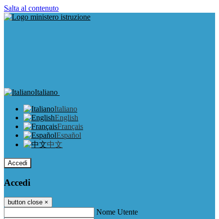
Salta al contenuto
Italiano
Italiano
English
Français
Español
中文
Accedi
Accedi
button close
×
Nome Utente