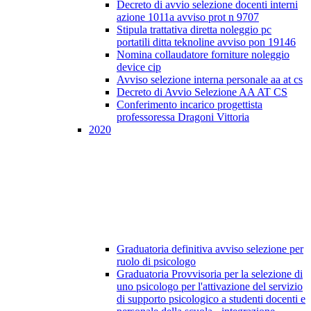
Decreto di avvio selezione docenti interni
azione 1011a avviso prot n 9707
Stipula trattativa diretta noleggio pc
portatili ditta teknoline avviso pon 19146
Nomina collaudatore forniture noleggio
device cip
Avviso selezione interna personale aa at cs
Decreto di Avvio Selezione AA AT CS
Conferimento incarico progettista
professoressa Dragoni Vittoria
2020
Graduatoria definitiva avviso selezione per
ruolo di psicologo
Graduatoria Provvisoria per la selezione di
uno psicologo per l'attivazione del servizio
di supporto psicologico a studenti docenti e