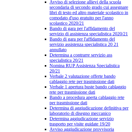
Avviso di selezione allievi della scuola
secondaria di secondo grado cui assegnare
libri di testo ed altro materiale scolastico in
comodato d'uso gratuito per l'anno
scolastico 2020/21
Bando di gara per l'affidamento del
servizio di assistenza specialistica 2020/21
Bando di gara per l'affidamento del
servizio assistenza specialistica 20 21
annullato
Determina a contrarre servizio ass
specialistica 20/21
Nomina RUP Assistenza Specialistica
20/21
Verbale 2 valutazione offerte bando
cablaggio rete per trasmissione dati
Verbale 1 apertura buste bando cablaggio
rete per trasmissione dati
Bando a procedura aperta cablaggio rete
per trasmissione dati
Determina di aggiudicazione definitiva per
laboratorio di disegno meccanico
Determina aggiudicazione servizio
trasporto per visite guidate 19/20
Avviso aggiudicazione provvisoria