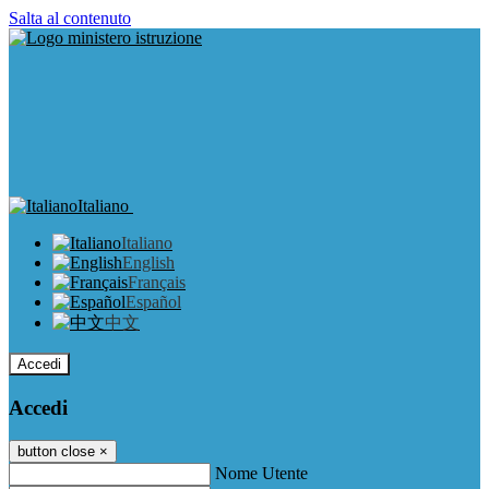
Salta al contenuto
Italiano
Italiano
English
Français
Español
中文
Accedi
Accedi
button close
×
Nome Utente