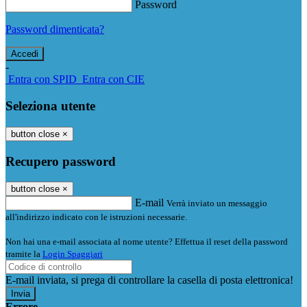
Password
Password dimenticata?
-
Entra con SPID
Entra con CIE
Seleziona utente
button close
×
Recupero password
button close
×
E-mail
Verrà inviato un messaggio
all'indirizzo indicato con le istruzioni necessarie.
Non hai una e-mail associata al nome utente? Effettua il reset della password
tramite la
Login Spaggiari
E-mail inviata, si prega di controllare la casella di posta elettronica!
Errore