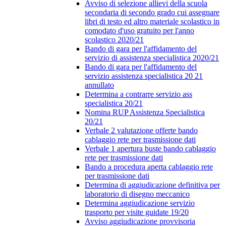
Avviso di selezione allievi della scuola
secondaria di secondo grado cui assegnare
libri di testo ed altro materiale scolastico in
comodato d'uso gratuito per l'anno
scolastico 2020/21
Bando di gara per l'affidamento del
servizio di assistenza specialistica 2020/21
Bando di gara per l'affidamento del
servizio assistenza specialistica 20 21
annullato
Determina a contrarre servizio ass
specialistica 20/21
Nomina RUP Assistenza Specialistica
20/21
Verbale 2 valutazione offerte bando
cablaggio rete per trasmissione dati
Verbale 1 apertura buste bando cablaggio
rete per trasmissione dati
Bando a procedura aperta cablaggio rete
per trasmissione dati
Determina di aggiudicazione definitiva per
laboratorio di disegno meccanico
Determina aggiudicazione servizio
trasporto per visite guidate 19/20
Avviso aggiudicazione provvisoria