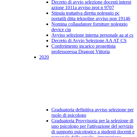
Decreto di avvio selezione docenti interni
azione 1011a avviso prot n 9707
Stipula trattativa diretta noleggio pc
portatili ditta teknoline avviso pon 19146
Nomina collaudatore forniture noleggio
device cip
Avviso selezione interna personale aa at cs
Decreto di Avvio Selezione AA AT CS
Conferimento incarico progettista
professoressa Dragoni Vittoria
2020
Graduatoria definitiva avviso selezione per
ruolo di psicologo
Graduatoria Provvisoria per la selezione di
uno psicologo per l'attivazione del servizio
di supporto psicologico a studenti docenti e