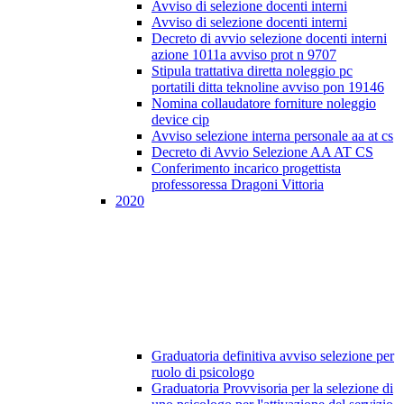
Avviso di selezione docenti interni
Avviso di selezione docenti interni
Decreto di avvio selezione docenti interni
azione 1011a avviso prot n 9707
Stipula trattativa diretta noleggio pc
portatili ditta teknoline avviso pon 19146
Nomina collaudatore forniture noleggio
device cip
Avviso selezione interna personale aa at cs
Decreto di Avvio Selezione AA AT CS
Conferimento incarico progettista
professoressa Dragoni Vittoria
2020
Graduatoria definitiva avviso selezione per
ruolo di psicologo
Graduatoria Provvisoria per la selezione di