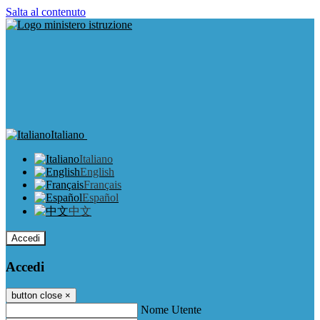
Salta al contenuto
Italiano
Italiano
English
Français
Español
中文
Accedi
Accedi
button close
×
Nome Utente