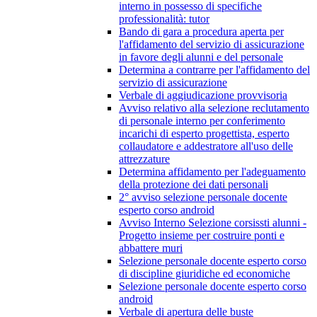
interno in possesso di specifiche
professionalità: tutor
Bando di gara a procedura aperta per
l'affidamento del servizio di assicurazione
in favore degli alunni e del personale
Determina a contrarre per l'affidamento del
servizio di assicurazione
Verbale di aggiudicazione provvisoria
Avviso relativo alla selezione reclutamento
di personale interno per conferimento
incarichi di esperto progettista, esperto
collaudatore e addestratore all'uso delle
attrezzature
Determina affidamento per l'adeguamento
della protezione dei dati personali
2° avviso selezione personale docente
esperto corso android
Avviso Interno Selezione corsissti alunni -
Progetto insieme per costruire ponti e
abbattere muri
Selezione personale docente esperto corso
di discipline giuridiche ed economiche
Selezione personale docente esperto corso
android
Verbale di apertura delle buste