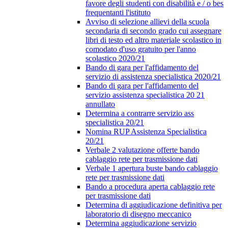
favore degli studenti con disabilità e / o bes
frequentanti l'istituto
Avviso di selezione allievi della scuola
secondaria di secondo grado cui assegnare
libri di testo ed altro materiale scolastico in
comodato d'uso gratuito per l'anno
scolastico 2020/21
Bando di gara per l'affidamento del
servizio di assistenza specialistica 2020/21
Bando di gara per l'affidamento del
servizio assistenza specialistica 20 21
annullato
Determina a contrarre servizio ass
specialistica 20/21
Nomina RUP Assistenza Specialistica
20/21
Verbale 2 valutazione offerte bando
cablaggio rete per trasmissione dati
Verbale 1 apertura buste bando cablaggio
rete per trasmissione dati
Bando a procedura aperta cablaggio rete
per trasmissione dati
Determina di aggiudicazione definitiva per
laboratorio di disegno meccanico
Determina aggiudicazione servizio