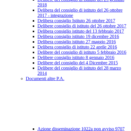
2018
Delibera del consiglio di istituto del 26 ottobre
2017 - integrazione
Delibera consiglio Istituto 26 ottobre 2017
Delibere consiglio di istituto del 26 ottobre 2017
Delibera consiglio istituto del 13 febbraio 2017
Delibera consiglio istituto 19 dicembre 2016
Delibera consiglio istituto 27 maggio 2016
Delibera consiglio di istituto 22 aprile 2016
Delibere del consiglio di istituto 5 febbraio 2016
Delibere consiglio istituto 8 gennaio 2016
Delibere del consiglio del 4 Dicembre 2015
Delibere del consiglio di istituto del 28 marzo
2014
Documenti altre P.A.
Azione disseminazione 1022a pon avviso 9707