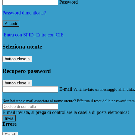
Password
Password dimenticata?
-
Entra con SPID
Entra con CIE
Seleziona utente
button close
×
Recupero password
button close
×
E-mail
Verrà inviato un messaggio all'indirizz
Non hai una e-mail associata al nome utente? Effettua il reset della password tram
E-mail inviata, si prega di controllare la casella di posta elettronica!
Errore
Chiudi