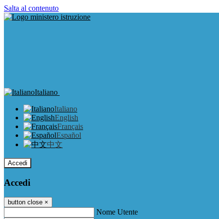
Salta al contenuto
Italiano
Italiano
English
Français
Español
中文
Accedi
Accedi
button close
×
Nome Utente