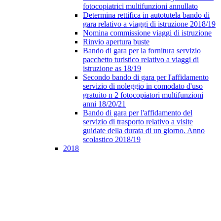
fotocopiatrici multifunzioni annullato
Determina rettifica in autotutela bando di
gara relativo a viaggi di istruzione 2018/19
Nomina commissione viaggi di istruzione
Rinvio apertura buste
Bando di gara per la fornitura servizio
pacchetto turistico relativo a viaggi di
istruzione as 18/19
Secondo bando di gara per l'affidamento
servizio di noleggio in comodato d'uso
gratuito n 2 fotocopiatori multifunzioni
anni 18/20/21
Bando di gara per l'affidamento del
servizio di trasporto relativo a visite
guidate della durata di un giorno. Anno
scolastico 2018/19
2018