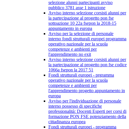
selezione alunni partecipanti avviso
pubblico 3781 asse 1 istruzione
Avviso interno selezione corsisti alunni per
la partecipazione al progetto pon fse
sottoazione 10 22a fsepon la 2018-15
appuntamento in europa
Avviso per la selezione di personale
interno fondi strutturali europei programma
operativo nazionale per la scuola
competenze e ambienti per
l'apprendimento no exit
Avviso interno selezione corsisti alunni per
la partecipazione al progetto pon fse codice
1066a fsepon la 2017 51
Fondi strutturali europei - prgramma
operativo nazionale per la scuola
competenze e ambienti per
l'apprendimento progetto appuntamento in
europa
Avviso per l'individuazione di personale
interno possesso di specifiche
professionalità: Docenti Esperti per corsi di
formazione PON FSE potenziamento della
cittadinanza europea
Fondi strutturali europei - programma