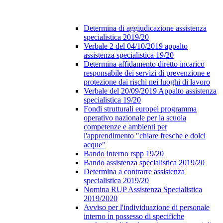
Determina di aggiudicazione assistenza
specialistica 2019/20
Verbale 2 del 04/10/2019 appalto
assistenza specialistica 19/20
Determina affidamento diretto incarico
responsabile dei servizi di prevenzione e
protezione dai rischi nei luoghi di lavoro
Verbale del 20/09/2019 Appalto assistenza
specialistica 19/20
Fondi strutturali europei programma
operativo nazionale per la scuola
competenze e ambienti per
l'apprendimento "chiare fresche e dolci
acque"
Bando interno rspp 19/20
Bando assistenza specialistica 2019/20
Determina a contrarre assistenza
specialistica 2019/20
Nomina RUP Assistenza Specialistica
2019/2020
Avviso per l'individuazione di personale
interno in possesso di specifiche