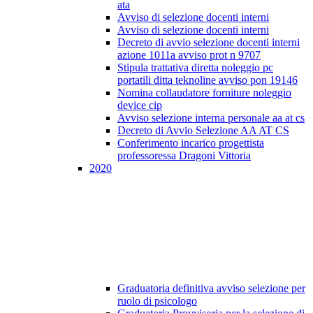
ata
Avviso di selezione docenti interni
Avviso di selezione docenti interni
Decreto di avvio selezione docenti interni
azione 1011a avviso prot n 9707
Stipula trattativa diretta noleggio pc
portatili ditta teknoline avviso pon 19146
Nomina collaudatore forniture noleggio
device cip
Avviso selezione interna personale aa at cs
Decreto di Avvio Selezione AA AT CS
Conferimento incarico progettista
professoressa Dragoni Vittoria
2020
Graduatoria definitiva avviso selezione per
ruolo di psicologo