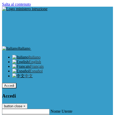
Salta al contenuto
Italiano
Italiano
English
Français
Español
中文
Accedi
Accedi
button close
×
Nome Utente