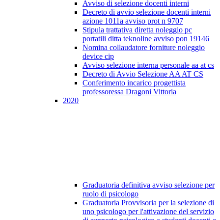
Avviso di selezione docenti interni
Decreto di avvio selezione docenti interni
azione 1011a avviso prot n 9707
Stipula trattativa diretta noleggio pc
portatili ditta teknoline avviso pon 19146
Nomina collaudatore forniture noleggio
device cip
Avviso selezione interna personale aa at cs
Decreto di Avvio Selezione AA AT CS
Conferimento incarico progettista
professoressa Dragoni Vittoria
2020
Graduatoria definitiva avviso selezione per
ruolo di psicologo
Graduatoria Provvisoria per la selezione di
uno psicologo per l'attivazione del servizio