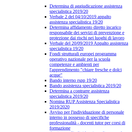
Determina di aggiudicazione assistenza
specialistica 2019/20
Verbale 2 del 04/10/2019 appalto
assistenza specialistica 19/20
Determina affidamento diretto incarico
responsabile dei servizi di prevenzione e
protezione dai rischi nei luoghi di lavoro
Verbale del 20/09/2019 Appalto assistenza
specialistica 19/20
Fondi strutturali europei programma
operativo nazionale per la scuola
competenze e ambienti per
l'apprendimento "chiare fresche e dolci
acque"
Bando interno rspp 19/20
Bando assistenza specialistica 2019/20
Determina a contrarre assistenza
specialistica 2019/20
Nomina RUP Assistenza Specialistica
2019/2020
Avviso per l'individuazione di personale
interno in possesso di specifiche
professionalità - docenti tutor per corsi di
formazione