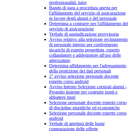
professionalità: tutor
Bando di gara a procedura aperta per
l'affidamento del servizio di assicurazione
in favore degli alunni e del personale
Determina a contrarre per l'affidamento del
servizio di assicurazione
Verbale di aggiudicazione provvisoria
Avviso relativo alla selezione reclutamento
di personale interno per conferimento
incarichi di esperto progettista, esperto
collaudatore e addestratore all'uso delle
attrezzature
Determina affidamento per l'adeguamento
della protezione dei dati personali
2° avviso selezione personale docente
esperto corso android
Avviso Interno Selezione corsissti alunni -
Progetto insieme per costruire ponti e
abbattere muri
Selezione personale docente esperto corso
di discipline giuridiche ed economiche
Selezione personale docente esperto corso
android
Verbale di apertura delle buste
comparazione delle offerte