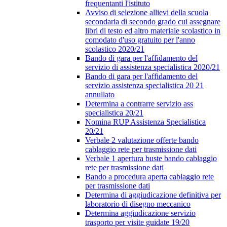
frequentanti l'istituto
Avviso di selezione allievi della scuola
secondaria di secondo grado cui assegnare
libri di testo ed altro materiale scolastico in
comodato d'uso gratuito per l'anno
scolastico 2020/21
Bando di gara per l'affidamento del
servizio di assistenza specialistica 2020/21
Bando di gara per l'affidamento del
servizio assistenza specialistica 20 21
annullato
Determina a contrarre servizio ass
specialistica 20/21
Nomina RUP Assistenza Specialistica
20/21
Verbale 2 valutazione offerte bando
cablaggio rete per trasmissione dati
Verbale 1 apertura buste bando cablaggio
rete per trasmissione dati
Bando a procedura aperta cablaggio rete
per trasmissione dati
Determina di aggiudicazione definitiva per
laboratorio di disegno meccanico
Determina aggiudicazione servizio
trasporto per visite guidate 19/20