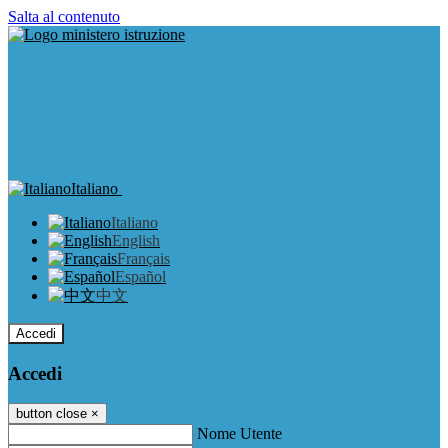
Salta al contenuto
Italiano
Italiano
English
Français
Español
中文
Accedi
Accedi
button close
×
Nome Utente