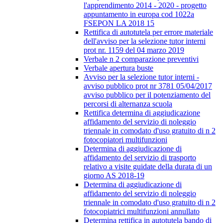
l'apprendimento 2014 - 2020 - progetto
appuntamento in europa cod 1022a
FSEPON LA 2018 15
Rettifica di autotutela per errore materiale
dell'avviso per la selezione tutor interni
prot nr. 1159 del 04 marzo 2019
Verbale n 2 comparazione preventivi
Verbale apertura buste
Avviso per la selezione tutor interni -
avviso pubblico prot nr 3781 05/04/2017
avviso pubblico per il potenziamento del
percorsi di alternanza scuola
Rettifica determina di aggiudicazione
affidamento del servizio di noleggio
triennale in comodato d'uso gratuito di n 2
fotocopiatori multifunzioni
Determina di aggiudicazione di
affidamento del servizio di trasporto
relativo a visite guidate della durata di un
giorno AS 2018-19
Determina di aggiudicazione di
affidamento del servizio di noleggio
triennale in comodato d'uso gratuito di n 2
fotocopiatrici multifunzioni annullato
Determina rettifica in autotutela bando di