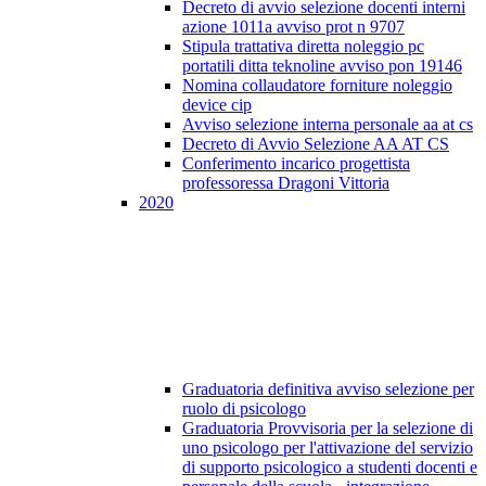
Decreto di avvio selezione docenti interni
azione 1011a avviso prot n 9707
Stipula trattativa diretta noleggio pc
portatili ditta teknoline avviso pon 19146
Nomina collaudatore forniture noleggio
device cip
Avviso selezione interna personale aa at cs
Decreto di Avvio Selezione AA AT CS
Conferimento incarico progettista
professoressa Dragoni Vittoria
2020
Graduatoria definitiva avviso selezione per
ruolo di psicologo
Graduatoria Provvisoria per la selezione di
uno psicologo per l'attivazione del servizio
di supporto psicologico a studenti docenti e