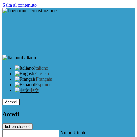
Salta al contenuto
Italiano
Italiano
English
Français
Español
中文
Accedi
Accedi
button close
×
Nome Utente