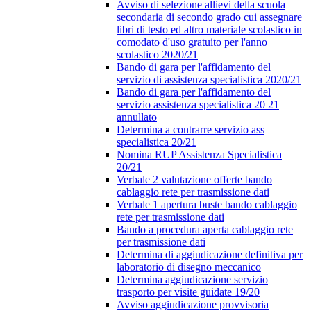
Avviso di selezione allievi della scuola
secondaria di secondo grado cui assegnare
libri di testo ed altro materiale scolastico in
comodato d'uso gratuito per l'anno
scolastico 2020/21
Bando di gara per l'affidamento del
servizio di assistenza specialistica 2020/21
Bando di gara per l'affidamento del
servizio assistenza specialistica 20 21
annullato
Determina a contrarre servizio ass
specialistica 20/21
Nomina RUP Assistenza Specialistica
20/21
Verbale 2 valutazione offerte bando
cablaggio rete per trasmissione dati
Verbale 1 apertura buste bando cablaggio
rete per trasmissione dati
Bando a procedura aperta cablaggio rete
per trasmissione dati
Determina di aggiudicazione definitiva per
laboratorio di disegno meccanico
Determina aggiudicazione servizio
trasporto per visite guidate 19/20
Avviso aggiudicazione provvisoria