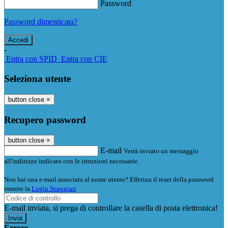
Password
Password dimenticata?
-
Entra con SPID
Entra con CIE
Seleziona utente
button close
×
Recupero password
button close
×
E-mail
Verrà inviato un messaggio
all'indirizzo indicato con le istruzioni necessarie.
Non hai una e-mail associata al nome utente? Effettua il reset della password
tramite la
Login Spaggiari
E-mail inviata, si prega di controllare la casella di posta elettronica!
Errore