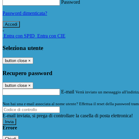
Password
Password dimenticata?
-
Entra con SPID
Entra con CIE
Seleziona utente
button close
×
Recupero password
button close
×
E-mail
Verrà inviato un messaggio all'indirizz
Non hai una e-mail associata al nome utente? Effettua il reset della password tram
E-mail inviata, si prega di controllare la casella di posta elettronica!
Errore
Chiudi