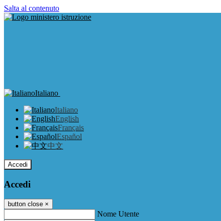
Salta al contenuto
Italiano
Italiano
English
Français
Español
中文
Accedi
Accedi
button close
×
Nome Utente