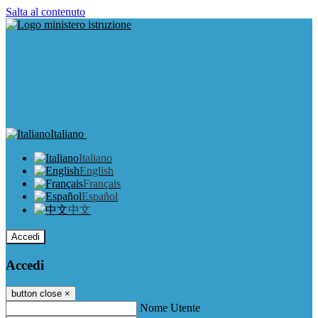
Salta al contenuto
Italiano
Italiano
English
Français
Español
中文
Accedi
Accedi
button close
×
Nome Utente