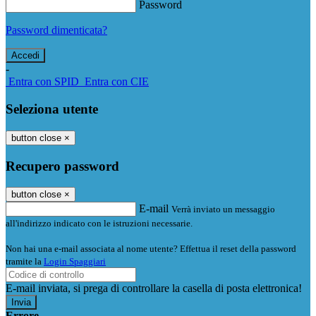
Password
Password dimenticata?
-
Entra con SPID
Entra con CIE
Seleziona utente
button close
×
Recupero password
button close
×
E-mail
Verrà inviato un messaggio
all'indirizzo indicato con le istruzioni necessarie.
Non hai una e-mail associata al nome utente? Effettua il reset della password
tramite la
Login Spaggiari
E-mail inviata, si prega di controllare la casella di posta elettronica!
Errore