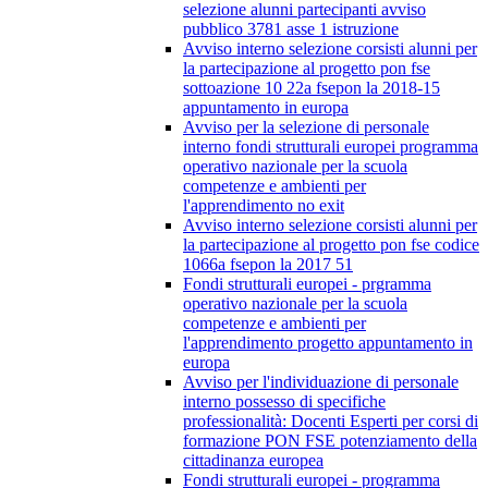
selezione alunni partecipanti avviso
pubblico 3781 asse 1 istruzione
Avviso interno selezione corsisti alunni per
la partecipazione al progetto pon fse
sottoazione 10 22a fsepon la 2018-15
appuntamento in europa
Avviso per la selezione di personale
interno fondi strutturali europei programma
operativo nazionale per la scuola
competenze e ambienti per
l'apprendimento no exit
Avviso interno selezione corsisti alunni per
la partecipazione al progetto pon fse codice
1066a fsepon la 2017 51
Fondi strutturali europei - prgramma
operativo nazionale per la scuola
competenze e ambienti per
l'apprendimento progetto appuntamento in
europa
Avviso per l'individuazione di personale
interno possesso di specifiche
professionalità: Docenti Esperti per corsi di
formazione PON FSE potenziamento della
cittadinanza europea
Fondi strutturali europei - programma