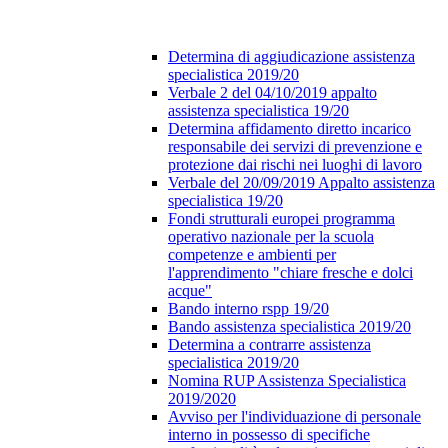
Determina di aggiudicazione assistenza
specialistica 2019/20
Verbale 2 del 04/10/2019 appalto
assistenza specialistica 19/20
Determina affidamento diretto incarico
responsabile dei servizi di prevenzione e
protezione dai rischi nei luoghi di lavoro
Verbale del 20/09/2019 Appalto assistenza
specialistica 19/20
Fondi strutturali europei programma
operativo nazionale per la scuola
competenze e ambienti per
l'apprendimento "chiare fresche e dolci
acque"
Bando interno rspp 19/20
Bando assistenza specialistica 2019/20
Determina a contrarre assistenza
specialistica 2019/20
Nomina RUP Assistenza Specialistica
2019/2020
Avviso per l'individuazione di personale
interno in possesso di specifiche