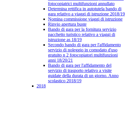
fotocopiatrici multifunzioni annullato
Determina rettifica in autotutela bando di
gara relativo a viaggi di istruzione 2018/19
Nomina commissione viaggi di istruzione
Rinvio apertura buste
Bando di gara per la fornitura servizio
pacchetto turistico relativo a viaggi di
istruzione as 18/19
Secondo bando di gara per l'affidamento
servizio di noleggio in comodato d'uso
gratuito n 2 fotocopiatori multifunzioni
anni 18/20/21
Bando di gara per l'affidamento del
servizio di trasporto relativo a visite
guidate della durata di un giorno. Anno
scolastico 2018/19
2018