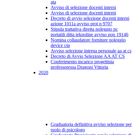
ata
Avviso di selezione docenti interni
Avviso di selezione docenti interni
Decreto di avvio selezione docenti interni
azione 1011a avviso prot n 9707
Stipula trattativa diretta noleggio pc
portatili ditta teknoline avviso pon 19146
Nomina collaudatore forniture noleggio
device cip
Avviso selezione interna personale aa at cs
Decreto di Avvio Selezione AA AT CS
Conferimento incarico progettista
professoressa Dragoni Vittoria
2020
Graduatoria definitiva avviso selezione per
ruolo di psicologo