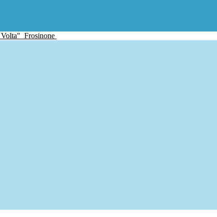
 Volta"
Frosinone