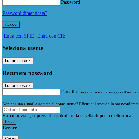
Password
Password dimenticata?
-
Entra con SPID
Entra con CIE
Seleziona utente
button close
×
Recupero password
button close
×
E-mail
Verrà inviato un messaggio all'indirizz
Non hai una e-mail associata al nome utente? Effettua il reset della password tram
E-mail inviata, si prega di controllare la casella di posta elettronica!
Errore
Chiudi