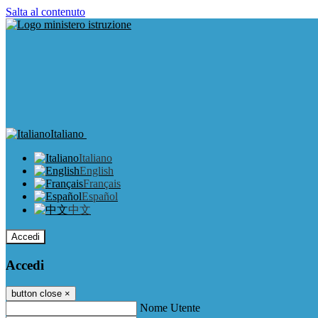
Salta al contenuto
Italiano
Italiano
English
Français
Español
中文
Accedi
Accedi
button close
×
Nome Utente