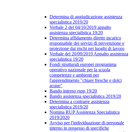
Determina di aggiudicazione assistenza
specialistica 2019/20
Verbale 2 del 04/10/2019 appalto
assistenza specialistica 19/20
Determina affidamento diretto incarico
responsabile dei servizi di prevenzione e
protezione dai rischi nei luoghi di lavoro
Verbale del 20/09/2019 Appalto assistenza
specialistica 19/20
Fondi strutturali europei programma
operativo nazionale per la scuola
competenze e ambienti per
l'apprendimento "chiare fresche e dolci
acque"
Bando interno rspp 19/20
Bando assistenza specialistica 2019/20
Determina a contrarre assistenza
specialistica 2019/20
Nomina RUP Assistenza Specialistica
2019/2020
Avviso per l'individuazione di personale
interno in possesso di specifiche