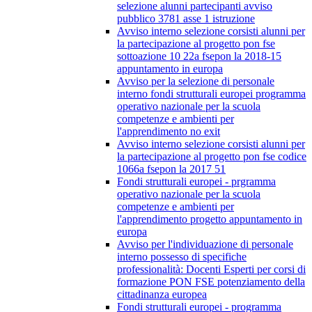
selezione alunni partecipanti avviso
pubblico 3781 asse 1 istruzione
Avviso interno selezione corsisti alunni per
la partecipazione al progetto pon fse
sottoazione 10 22a fsepon la 2018-15
appuntamento in europa
Avviso per la selezione di personale
interno fondi strutturali europei programma
operativo nazionale per la scuola
competenze e ambienti per
l'apprendimento no exit
Avviso interno selezione corsisti alunni per
la partecipazione al progetto pon fse codice
1066a fsepon la 2017 51
Fondi strutturali europei - prgramma
operativo nazionale per la scuola
competenze e ambienti per
l'apprendimento progetto appuntamento in
europa
Avviso per l'individuazione di personale
interno possesso di specifiche
professionalità: Docenti Esperti per corsi di
formazione PON FSE potenziamento della
cittadinanza europea
Fondi strutturali europei - programma