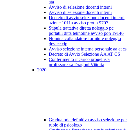
ata
Avviso di selezione docenti interni
Avviso di selezione docenti interni
Decreto di avvio selezione docenti interni
azione 1011a avviso prot n 9707
Stipula trattativa diretta noleggio pc
portatili ditta teknoline avviso pon 19146
Nomina collaudatore forniture noleggio
device cip
Avviso selezione interna personale aa at cs
Decreto di Avvio Selezione AA AT CS
Conferimento incarico progettista
professoressa Dragoni Vittoria
2020
Graduatoria definitiva avviso selezione per
ruolo di psicologo