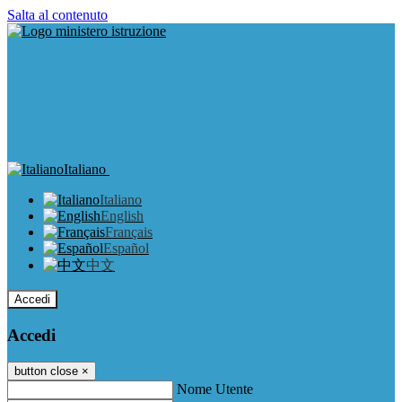
Salta al contenuto
Italiano
Italiano
English
Français
Español
中文
Accedi
Accedi
button close
×
Nome Utente