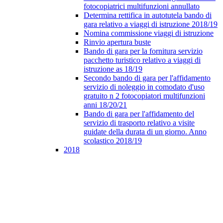
fotocopiatrici multifunzioni annullato
Determina rettifica in autotutela bando di
gara relativo a viaggi di istruzione 2018/19
Nomina commissione viaggi di istruzione
Rinvio apertura buste
Bando di gara per la fornitura servizio
pacchetto turistico relativo a viaggi di
istruzione as 18/19
Secondo bando di gara per l'affidamento
servizio di noleggio in comodato d'uso
gratuito n 2 fotocopiatori multifunzioni
anni 18/20/21
Bando di gara per l'affidamento del
servizio di trasporto relativo a visite
guidate della durata di un giorno. Anno
scolastico 2018/19
2018