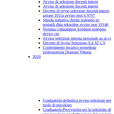
Avviso di selezione docenti interni
Avviso di selezione docenti interni
Decreto di avvio selezione docenti interni
azione 1011a avviso prot n 9707
Stipula trattativa diretta noleggio pc
portatili ditta teknoline avviso pon 19146
Nomina collaudatore forniture noleggio
device cip
Avviso selezione interna personale aa at cs
Decreto di Avvio Selezione AA AT CS
Conferimento incarico progettista
professoressa Dragoni Vittoria
2020
Graduatoria definitiva avviso selezione per
ruolo di psicologo
Graduatoria Provvisoria per la selezione di