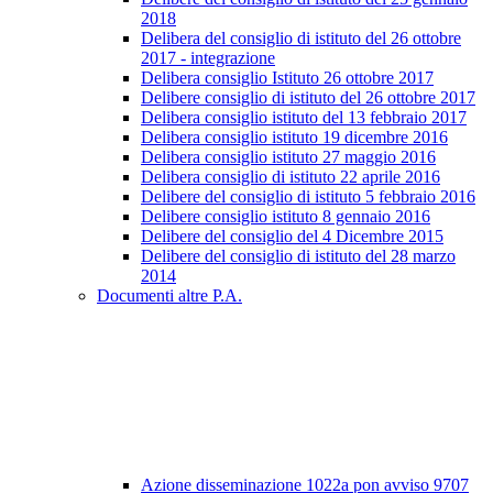
2018
Delibera del consiglio di istituto del 26 ottobre
2017 - integrazione
Delibera consiglio Istituto 26 ottobre 2017
Delibere consiglio di istituto del 26 ottobre 2017
Delibera consiglio istituto del 13 febbraio 2017
Delibera consiglio istituto 19 dicembre 2016
Delibera consiglio istituto 27 maggio 2016
Delibera consiglio di istituto 22 aprile 2016
Delibere del consiglio di istituto 5 febbraio 2016
Delibere consiglio istituto 8 gennaio 2016
Delibere del consiglio del 4 Dicembre 2015
Delibere del consiglio di istituto del 28 marzo
2014
Documenti altre P.A.
Azione disseminazione 1022a pon avviso 9707