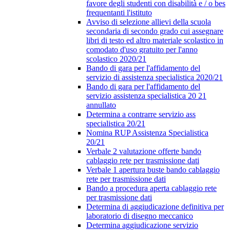
favore degli studenti con disabilità e / o bes
frequentanti l'istituto
Avviso di selezione allievi della scuola
secondaria di secondo grado cui assegnare
libri di testo ed altro materiale scolastico in
comodato d'uso gratuito per l'anno
scolastico 2020/21
Bando di gara per l'affidamento del
servizio di assistenza specialistica 2020/21
Bando di gara per l'affidamento del
servizio assistenza specialistica 20 21
annullato
Determina a contrarre servizio ass
specialistica 20/21
Nomina RUP Assistenza Specialistica
20/21
Verbale 2 valutazione offerte bando
cablaggio rete per trasmissione dati
Verbale 1 apertura buste bando cablaggio
rete per trasmissione dati
Bando a procedura aperta cablaggio rete
per trasmissione dati
Determina di aggiudicazione definitiva per
laboratorio di disegno meccanico
Determina aggiudicazione servizio