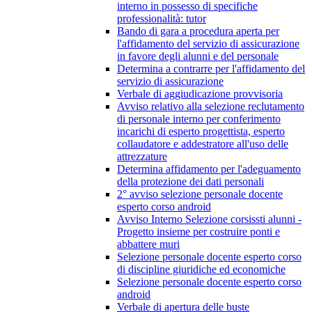
interno in possesso di specifiche
professionalità: tutor
Bando di gara a procedura aperta per
l'affidamento del servizio di assicurazione
in favore degli alunni e del personale
Determina a contrarre per l'affidamento del
servizio di assicurazione
Verbale di aggiudicazione provvisoria
Avviso relativo alla selezione reclutamento
di personale interno per conferimento
incarichi di esperto progettista, esperto
collaudatore e addestratore all'uso delle
attrezzature
Determina affidamento per l'adeguamento
della protezione dei dati personali
2° avviso selezione personale docente
esperto corso android
Avviso Interno Selezione corsissti alunni -
Progetto insieme per costruire ponti e
abbattere muri
Selezione personale docente esperto corso
di discipline giuridiche ed economiche
Selezione personale docente esperto corso
android
Verbale di apertura delle buste