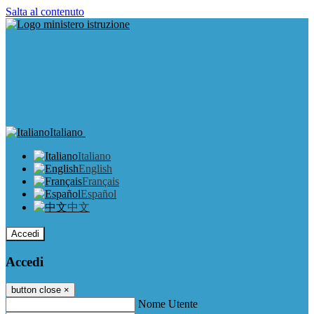
Salta al contenuto
Italiano
Italiano
English
Français
Español
中文
Accedi
Accedi
button close
×
Nome Utente