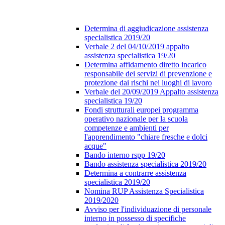
Determina di aggiudicazione assistenza
specialistica 2019/20
Verbale 2 del 04/10/2019 appalto
assistenza specialistica 19/20
Determina affidamento diretto incarico
responsabile dei servizi di prevenzione e
protezione dai rischi nei luoghi di lavoro
Verbale del 20/09/2019 Appalto assistenza
specialistica 19/20
Fondi strutturali europei programma
operativo nazionale per la scuola
competenze e ambienti per
l'apprendimento "chiare fresche e dolci
acque"
Bando interno rspp 19/20
Bando assistenza specialistica 2019/20
Determina a contrarre assistenza
specialistica 2019/20
Nomina RUP Assistenza Specialistica
2019/2020
Avviso per l'individuazione di personale
interno in possesso di specifiche