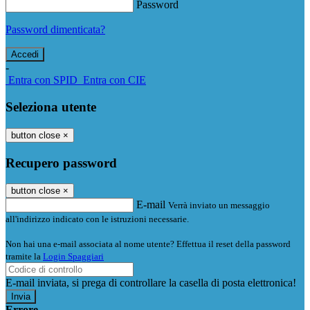
Password
Password dimenticata?
-
Entra con SPID
Entra con CIE
Seleziona utente
button close
×
Recupero password
button close
×
E-mail
Verrà inviato un messaggio
all'indirizzo indicato con le istruzioni necessarie.
Non hai una e-mail associata al nome utente? Effettua il reset della password
tramite la
Login Spaggiari
E-mail inviata, si prega di controllare la casella di posta elettronica!
Errore