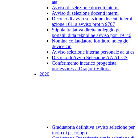
ata
Avviso di selezione docenti interni
Avviso di selezione docenti interni
Decreto di avvio selezione docenti interni
azione 1011a avviso prot n 9707
Stipula trattativa diretta noleggio pc
portatili ditta teknoline avviso pon 19146
Nomina collaudatore forniture noleggio
device cip
Avviso selezione interna personale aa at cs
Decreto di Avvio Selezione AA AT CS
Conferimento incarico progettista
professoressa Dragoni Vittoria
2020
Graduatoria definitiva avviso selezione per
ruolo di psicologo