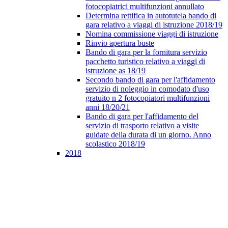
fotocopiatrici multifunzioni annullato
Determina rettifica in autotutela bando di
gara relativo a viaggi di istruzione 2018/19
Nomina commissione viaggi di istruzione
Rinvio apertura buste
Bando di gara per la fornitura servizio
pacchetto turistico relativo a viaggi di
istruzione as 18/19
Secondo bando di gara per l'affidamento
servizio di noleggio in comodato d'uso
gratuito n 2 fotocopiatori multifunzioni
anni 18/20/21
Bando di gara per l'affidamento del
servizio di trasporto relativo a visite
guidate della durata di un giorno. Anno
scolastico 2018/19
2018