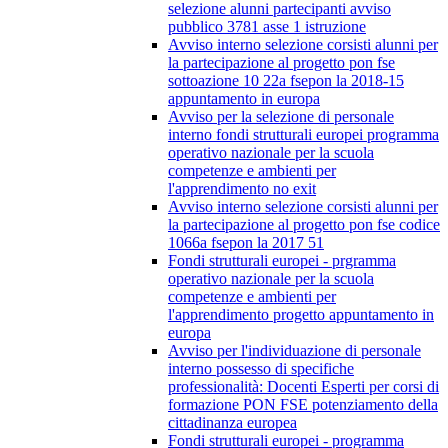
selezione alunni partecipanti avviso
pubblico 3781 asse 1 istruzione
Avviso interno selezione corsisti alunni per
la partecipazione al progetto pon fse
sottoazione 10 22a fsepon la 2018-15
appuntamento in europa
Avviso per la selezione di personale
interno fondi strutturali europei programma
operativo nazionale per la scuola
competenze e ambienti per
l'apprendimento no exit
Avviso interno selezione corsisti alunni per
la partecipazione al progetto pon fse codice
1066a fsepon la 2017 51
Fondi strutturali europei - prgramma
operativo nazionale per la scuola
competenze e ambienti per
l'apprendimento progetto appuntamento in
europa
Avviso per l'individuazione di personale
interno possesso di specifiche
professionalità: Docenti Esperti per corsi di
formazione PON FSE potenziamento della
cittadinanza europea
Fondi strutturali europei - programma