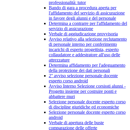
professionalità: tutor
Bando di gara a procedura aperta per
l'affidamento del servizio di assicurazione
in favore degli alunni e del personale
Determina a contrarre per l'affidamento del
servizio di assicurazione
Verbale di aggiudicazione provvisoria
Avviso relativo alla selezione reclutamento
di personale interno per conferimento
incarichi di esperto progettista, esperto
collaudatore e addestratore all'uso delle
attrezzature
Determina affidamento per l'adeguamento
della protezione dei dati personali
2° avviso selezione personale docente
esperto corso android
Avviso Interno Selezione corsissti alunni -
Progetto insieme per costruire ponti e
abbattere muri
Selezione personale docente esperto corso
di discipline giuridiche ed economiche
Selezione personale docente esperto corso
android
Verbale di apertura delle buste
comparazione delle offerte