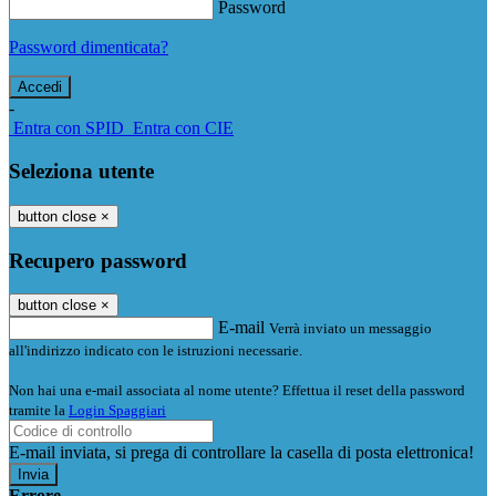
Password
Password dimenticata?
-
Entra con SPID
Entra con CIE
Seleziona utente
button close
×
Recupero password
button close
×
E-mail
Verrà inviato un messaggio
all'indirizzo indicato con le istruzioni necessarie.
Non hai una e-mail associata al nome utente? Effettua il reset della password
tramite la
Login Spaggiari
E-mail inviata, si prega di controllare la casella di posta elettronica!
Errore