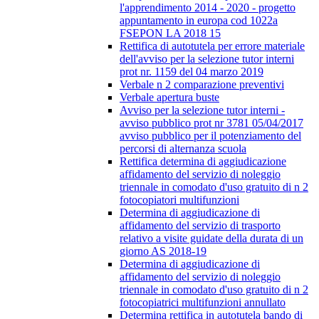
l'apprendimento 2014 - 2020 - progetto
appuntamento in europa cod 1022a
FSEPON LA 2018 15
Rettifica di autotutela per errore materiale
dell'avviso per la selezione tutor interni
prot nr. 1159 del 04 marzo 2019
Verbale n 2 comparazione preventivi
Verbale apertura buste
Avviso per la selezione tutor interni -
avviso pubblico prot nr 3781 05/04/2017
avviso pubblico per il potenziamento del
percorsi di alternanza scuola
Rettifica determina di aggiudicazione
affidamento del servizio di noleggio
triennale in comodato d'uso gratuito di n 2
fotocopiatori multifunzioni
Determina di aggiudicazione di
affidamento del servizio di trasporto
relativo a visite guidate della durata di un
giorno AS 2018-19
Determina di aggiudicazione di
affidamento del servizio di noleggio
triennale in comodato d'uso gratuito di n 2
fotocopiatrici multifunzioni annullato
Determina rettifica in autotutela bando di