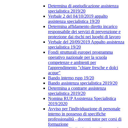
Determina di aggiudicazione assistenza
specialistica 2019/20
Verbale 2 del 04/10/2019 appalto
assistenza specialistica 19/20
Determina affidamento diretto incarico
responsabile dei servizi di prevenzione e
protezione dai rischi nei luoghi di lavoro
Verbale del 20/09/2019 Appalto assistenza
specialistica 19/20
Fondi strutturali europei programma
operativo nazionale per la scuola
competenze e ambienti per
l'apprendimento "chiare fresche e dolci
acque"
Bando interno rspp 19/20
Bando assistenza specialistica 2019/20
Determina a contrarre assistenza
specialistica 2019/20
Nomina RUP Assistenza Specialistica
2019/2020
Avviso per l'individuazione di personale
interno in possesso di specifiche
professionalità - docenti tutor per corsi di
formazione