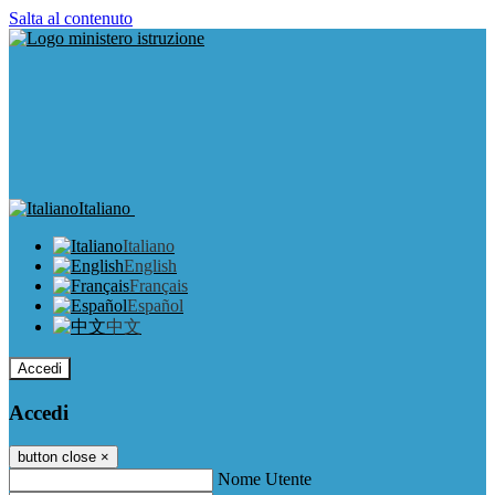
Salta al contenuto
Italiano
Italiano
English
Français
Español
中文
Accedi
Accedi
button close
×
Nome Utente