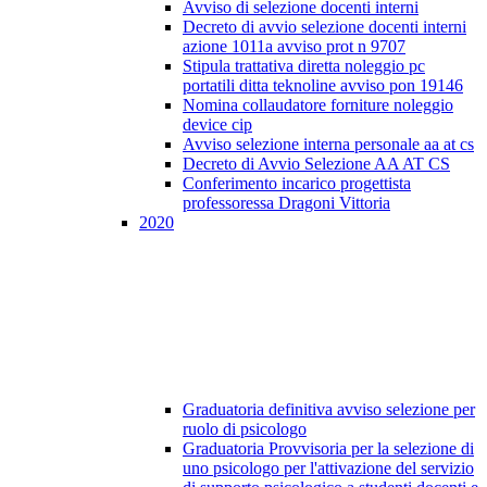
Avviso di selezione docenti interni
Decreto di avvio selezione docenti interni
azione 1011a avviso prot n 9707
Stipula trattativa diretta noleggio pc
portatili ditta teknoline avviso pon 19146
Nomina collaudatore forniture noleggio
device cip
Avviso selezione interna personale aa at cs
Decreto di Avvio Selezione AA AT CS
Conferimento incarico progettista
professoressa Dragoni Vittoria
2020
Graduatoria definitiva avviso selezione per
ruolo di psicologo
Graduatoria Provvisoria per la selezione di
uno psicologo per l'attivazione del servizio