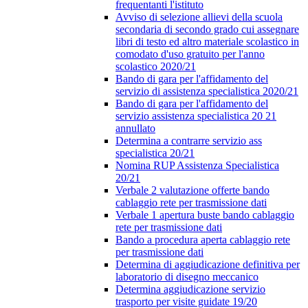
frequentanti l'istituto
Avviso di selezione allievi della scuola
secondaria di secondo grado cui assegnare
libri di testo ed altro materiale scolastico in
comodato d'uso gratuito per l'anno
scolastico 2020/21
Bando di gara per l'affidamento del
servizio di assistenza specialistica 2020/21
Bando di gara per l'affidamento del
servizio assistenza specialistica 20 21
annullato
Determina a contrarre servizio ass
specialistica 20/21
Nomina RUP Assistenza Specialistica
20/21
Verbale 2 valutazione offerte bando
cablaggio rete per trasmissione dati
Verbale 1 apertura buste bando cablaggio
rete per trasmissione dati
Bando a procedura aperta cablaggio rete
per trasmissione dati
Determina di aggiudicazione definitiva per
laboratorio di disegno meccanico
Determina aggiudicazione servizio
trasporto per visite guidate 19/20