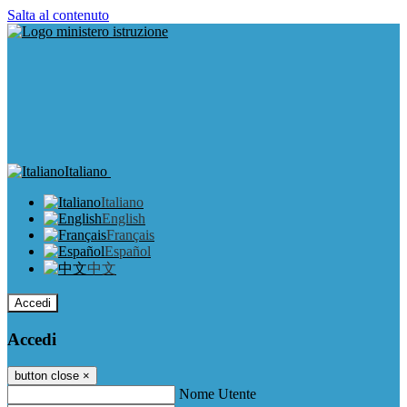
Salta al contenuto
Italiano
Italiano
English
Français
Español
中文
Accedi
Accedi
button close
×
Nome Utente