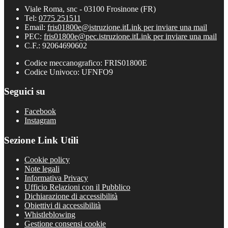
Viale Roma, snc - 03100 Frosinone (FR)
Tel:
0775 251511
Email:
fris01800e@istruzione.it
Link per inviare una mail
PEC:
fris01800e@pec.istruzione.it
Link per inviare una mail
C.F.: 92064690602
Codice meccanografico: FRIS01800E
Codice Univoco: UFNFO9
Seguici su
Facebook
Instagram
Sezione Link Utili
Cookie policy
Note legali
Informativa Privacy
Ufficio Relazioni con il Pubblico
Dichiarazione di accessibilità
Obiettivi di accessibilità
Whistleblowing
Gestione consensi cookie