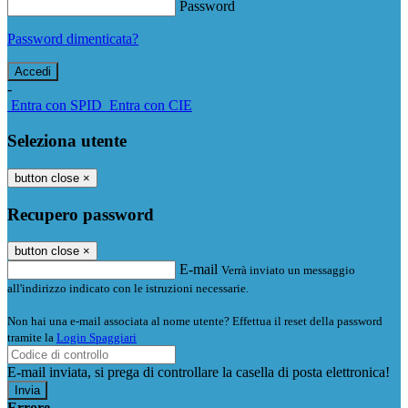
Password
Password dimenticata?
-
Entra con SPID
Entra con CIE
Seleziona utente
button close
×
Recupero password
button close
×
E-mail
Verrà inviato un messaggio
all'indirizzo indicato con le istruzioni necessarie.
Non hai una e-mail associata al nome utente? Effettua il reset della password
tramite la
Login Spaggiari
E-mail inviata, si prega di controllare la casella di posta elettronica!
Errore