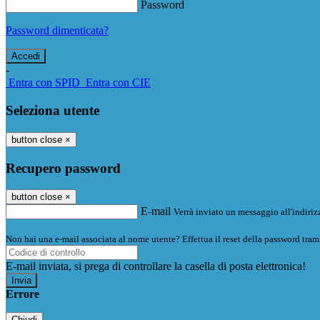
Password
Password dimenticata?
-
Entra con SPID
Entra con CIE
Seleziona utente
button close
×
Recupero password
button close
×
E-mail
Verrà inviato un messaggio all'indirizz
Non hai una e-mail associata al nome utente? Effettua il reset della password tram
E-mail inviata, si prega di controllare la casella di posta elettronica!
Errore
Chiudi