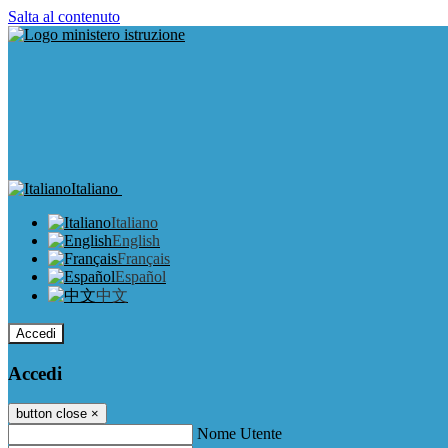
Salta al contenuto
Italiano
Italiano
English
Français
Español
中文
Accedi
Accedi
button close
×
Nome Utente