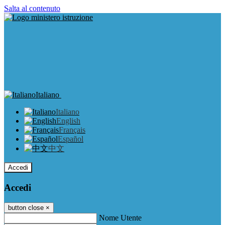
Salta al contenuto
Italiano
Italiano
English
Français
Español
中文
Accedi
Accedi
button close
×
Nome Utente