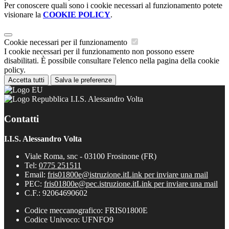
Per conoscere quali sono i cookie necessari al funzionamento potete
visionare la
COOKIE POLICY
.
Cookie necessari per il funzionamento
I cookie necessari per il funzionamento non possono essere
disabilitati. È possibile consultare l'elenco nella pagina della cookie
policy.
Accetta tutti
Salva le preferenze
I.I.S. Alessandro Volta
Contatti
I.I.S. Alessandro Volta
Viale Roma, snc - 03100 Frosinone (FR)
Tel:
0775 251511
Email:
fris01800e@istruzione.it
Link per inviare una mail
PEC:
fris01800e@pec.istruzione.it
Link per inviare una mail
C.F.: 92064690602
Codice meccanografico: FRIS01800E
Codice Univoco: UFNFO9