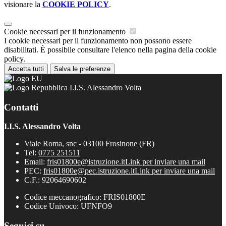
visionare la
COOKIE POLICY
.
Cookie necessari per il funzionamento
I cookie necessari per il funzionamento non possono essere
disabilitati. È possibile consultare l'elenco nella pagina della cookie
policy.
Accetta tutti
Salva le preferenze
I.I.S. Alessandro Volta
Contatti
I.I.S. Alessandro Volta
Viale Roma, snc - 03100 Frosinone (FR)
Tel:
0775 251511
Email:
fris01800e@istruzione.it
Link per inviare una mail
PEC:
fris01800e@pec.istruzione.it
Link per inviare una mail
C.F.: 92064690602
Codice meccanografico: FRIS01800E
Codice Univoco: UFNFO9
Seguici su