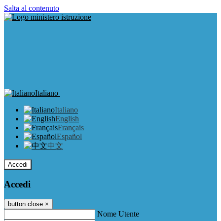
Salta al contenuto
Italiano
Italiano
English
Français
Español
中文
Accedi
Accedi
button close
×
Nome Utente