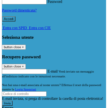
Password
Password dimenticata?
-
Entra con SPID
Entra con CIE
Seleziona utente
button close
×
Recupero password
button close
×
E-mail
Verrà inviato un messaggio
all'indirizzo indicato con le istruzioni necessarie.
Non hai una e-mail associata al nome utente? Effettua il reset della password
tramite la
Login Spaggiari
E-mail inviata, si prega di controllare la casella di posta elettronica!
Errore