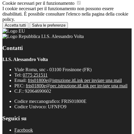
Cookie necessari per il funzionamento
I cookie necessari per il funzionamento non possono essere
disabilitati. È possibile consultare l'elenco nella pagina della cookie
policy.
Accetta tutti
Salva le preferenze
I.I.S. Alessandro Volta
Contatti
I.I.S. Alessandro Volta
Viale Roma, snc - 03100 Frosinone (FR)
Tel:
0775 251511
Email:
fris01800e@istruzione.it
Link per inviare una mail
PEC:
fris01800e@pec.istruzione.it
Link per inviare una mail
C.F.: 92064690602
Codice meccanografico: FRIS01800E
Codice Univoco: UFNFO9
Seguici su
Facebook