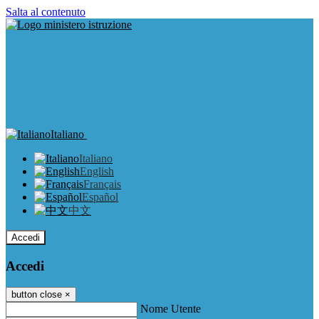
Salta al contenuto
Italiano
Italiano
English
Français
Español
中文
Accedi
Accedi
button close
×
Nome Utente