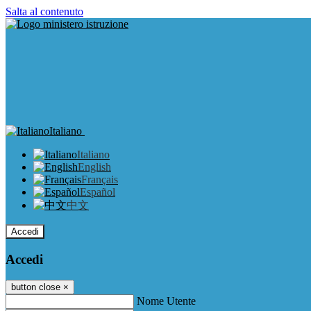
Salta al contenuto
Italiano
Italiano
English
Français
Español
中文
Accedi
Accedi
button close
×
Nome Utente