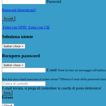
Password
Password dimenticata?
-
Entra con SPID
Entra con CIE
Seleziona utente
button close
×
Recupero password
button close
×
E-mail
Verrà inviato un messaggio all'indirizz
Non hai una e-mail associata al nome utente? Effettua il reset della password tram
E-mail inviata, si prega di controllare la casella di posta elettronica!
Errore
Chiudi