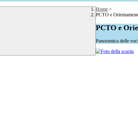
Home
>
PCTO e Orientament
PCTO e Orie
Panoramica delle voc