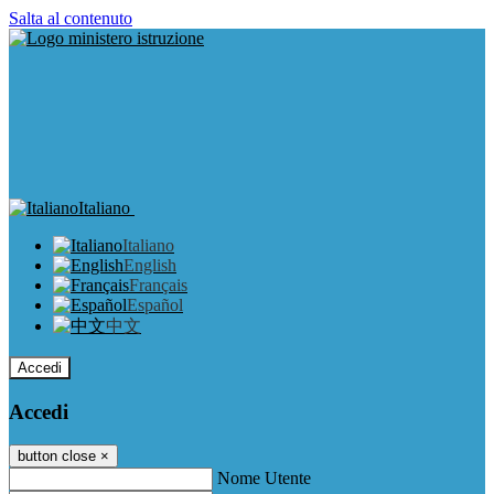
Salta al contenuto
Italiano
Italiano
English
Français
Español
中文
Accedi
Accedi
button close
×
Nome Utente