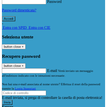
Password
Password dimenticata?
-
Entra con SPID
Entra con CIE
Seleziona utente
button close
×
Recupero password
button close
×
E-mail
Verrà inviato un messaggio
all'indirizzo indicato con le istruzioni necessarie.
Non hai una e-mail associata al nome utente? Effettua il reset della password
tramite la
Login Spaggiari
E-mail inviata, si prega di controllare la casella di posta elettronica!
Errore