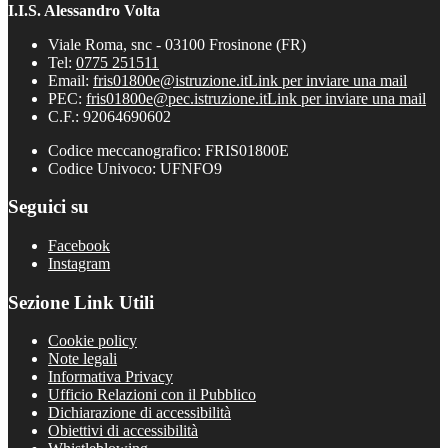
I.I.S. Alessandro Volta
Viale Roma, snc - 03100 Frosinone (FR)
Tel:
0775 251511
Email:
fris01800e@istruzione.it
Link per inviare una mail
PEC:
fris01800e@pec.istruzione.it
Link per inviare una mail
C.F.: 92064690602
Codice meccanografico: FRIS01800E
Codice Univoco: UFNFO9
Seguici su
Facebook
Instagram
Sezione Link Utili
Cookie policy
Note legali
Informativa Privacy
Ufficio Relazioni con il Pubblico
Dichiarazione di accessibilità
Obiettivi di accessibilità