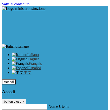
Salta al contenuto
Italiano
Italiano
English
Français
Español
中文
Accedi
Accedi
button close
×
Nome Utente