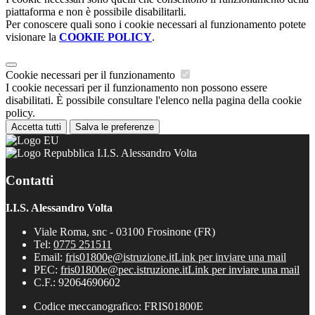
piattaforma e non è possibile disabilitarli.
Per conoscere quali sono i cookie necessari al funzionamento potete
visionare la
COOKIE POLICY
.
Cookie necessari per il funzionamento
I cookie necessari per il funzionamento non possono essere
disabilitati. È possibile consultare l'elenco nella pagina della cookie
policy.
Accetta tutti
Salva le preferenze
I.I.S. Alessandro Volta
Contatti
I.I.S. Alessandro Volta
Viale Roma, snc - 03100 Frosinone (FR)
Tel:
0775 251511
Email:
fris01800e@istruzione.it
Link per inviare una mail
PEC:
fris01800e@pec.istruzione.it
Link per inviare una mail
C.F.: 92064690602
Codice meccanografico: FRIS01800E