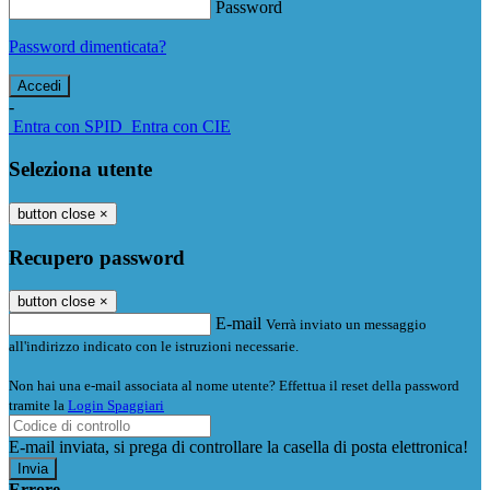
Password
Password dimenticata?
-
Entra con SPID
Entra con CIE
Seleziona utente
button close
×
Recupero password
button close
×
E-mail
Verrà inviato un messaggio
all'indirizzo indicato con le istruzioni necessarie.
Non hai una e-mail associata al nome utente? Effettua il reset della password
tramite la
Login Spaggiari
E-mail inviata, si prega di controllare la casella di posta elettronica!
Errore