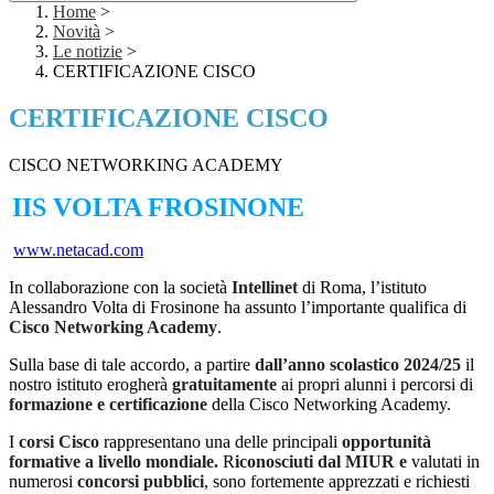
Home
>
Novità
>
Le notizie
>
CERTIFICAZIONE CISCO
CERTIFICAZIONE CISCO
CISCO NETWORKING ACADEMY
IIS VOLTA
FROSINONE
www.netacad.com
In collaborazione con la società
Intellinet
di Roma, l’istituto
Alessandro Volta di Frosinone ha assunto l’importante qualifica di
Cisco Networking Academy
.
Sulla base di tale accordo, a partire
dall’anno scolastico 2024/25
il
nostro istituto erogherà
gratuitamente
ai propri alunni i percorsi di
formazione e certificazione
della Cisco Networking Academy.
I
corsi Cisco
rappresentano una delle principali
opportunità
formative a livello mondiale.
R
iconosciuti dal MIUR e
valutati in
numerosi
concorsi pubblici
, sono fortemente apprezzati e richiesti