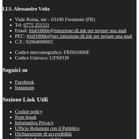
I.I.S. Alessandro Volta
Viale Roma, snc - 03100 Frosinone (FR)
Tel:
0775 251511
Email:
fris01800e@istruzione.it
Link per inviare una mail
PEC:
fris01800e@pec.istruzione.it
Link per inviare una mail
C.F.: 92064690602
Codice meccanografico: FRIS01800E
Codice Univoco: UFNFO9
Seguici su
Facebook
Instagram
Sezione Link Utili
Cookie policy
Note legali
Informativa Privacy
Ufficio Relazioni con il Pubblico
Dichiarazione di accessibilità