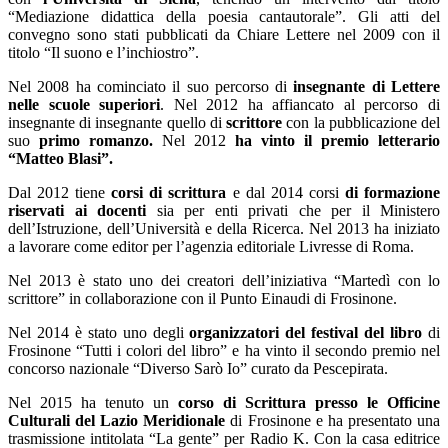
“Mediazione didattica della poesia cantautorale”. Gli atti del
convegno sono stati pubblicati da Chiare Lettere nel 2009 con il
titolo “Il suono e l’inchiostro”.
Nel 2008 ha cominciato il suo percorso di
insegnante di Lettere
nelle scuole superiori
. Nel 2012 ha affiancato al percorso di
insegnante di insegnante quello di
scrittore
con la pubblicazione del
suo
primo romanzo.
Nel 2012
ha vinto il premio letterario
“Matteo Blasi”.
Dal 2012 tiene
corsi di scrittura
e dal 2014 corsi
di formazione
riservati ai docenti
sia per enti privati che per il Ministero
dell’Istruzione, dell’Università e della Ricerca. Nel 2013 ha iniziato
a lavorare come editor per l’agenzia editoriale Livresse di Roma.
Nel 2013 è stato uno dei creatori dell’iniziativa “Martedì con lo
scrittore” in collaborazione con il Punto Einaudi di Frosinone.
Nel 2014 è stato uno degli
organizzatori del festival del libro
di
Frosinone “Tutti i colori del libro” e ha vinto il secondo premio nel
concorso nazionale “Diverso Sarò Io” curato da Pescepirata.
Nel 2015 ha tenuto un
corso di Scrittura presso le Officine
Culturali del Lazio Meridionale
di Frosinone e ha presentato una
trasmissione intitolata “La gente” per Radio K. Con la casa editrice