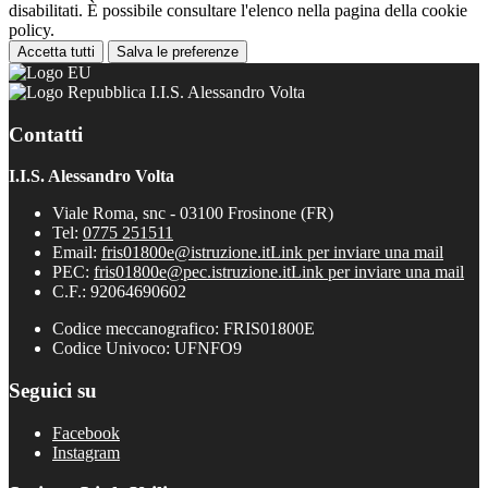
disabilitati. È possibile consultare l'elenco nella pagina della cookie
policy.
Accetta tutti
Salva le preferenze
I.I.S. Alessandro Volta
Contatti
I.I.S. Alessandro Volta
Viale Roma, snc - 03100 Frosinone (FR)
Tel:
0775 251511
Email:
fris01800e@istruzione.it
Link per inviare una mail
PEC:
fris01800e@pec.istruzione.it
Link per inviare una mail
C.F.: 92064690602
Codice meccanografico: FRIS01800E
Codice Univoco: UFNFO9
Seguici su
Facebook
Instagram