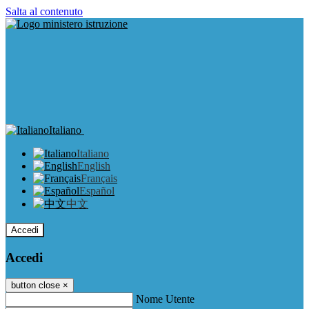
Salta al contenuto
Italiano
Italiano
English
Français
Español
中文
Accedi
Accedi
button close
×
Nome Utente