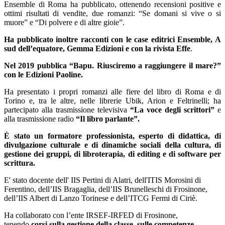
Ensemble di Roma ha pubblicato, ottenendo recensioni positive e
ottimi risultati di vendite, due romanzi: “Se domani si vive o si
muore” e “Di polvere e di altre gioie”.
Ha pubblicato inoltre racconti con le case editrici Ensemble, A
sud dell’equatore, Gemma Edizioni e con la rivista Effe
.
Nel 2019 pubblica “Bapu. Riusciremo a raggiungere il mare?”
con le Edizioni Paoline.
Ha presentato i propri romanzi alle fiere del libro di Roma e di
Torino e, tra le altre, nelle librerie Ubik, Arion e Feltrinelli; ha
partecipato alla trasmissione televisiva
“La voce degli scrittori”
e
alla trasmissione radio
“Il libro parlante”.
È stato un formatore professionista, esperto di didattica, di
divulgazione culturale e di dinamiche sociali della cultura, di
gestione dei gruppi, di libroterapia, di editing e di software per
scrittura.
E' stato docente dell' IIS Pertini di Alatri, dell'ITIS Morosini di
Ferentino, dell’IIS Bragaglia, dell’IIS Brunelleschi di Frosinone,
dell’IIS Albert di Lanzo Torinese e dell’ITCG Fermi di Ciriè.
Ha collaborato con l’ente IRSEF-IRFED di Frosinone,
tenendo
corsi sulla gestione della classe, sulle competenze