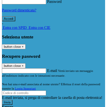
Password
Password dimenticata?
-
Entra con SPID
Entra con CIE
Seleziona utente
button close
×
Recupero password
button close
×
E-mail
Verrà inviato un messaggio
all'indirizzo indicato con le istruzioni necessarie.
Non hai una e-mail associata al nome utente? Effettua il reset della password
tramite la
Login Spaggiari
E-mail inviata, si prega di controllare la casella di posta elettronica!
Errore